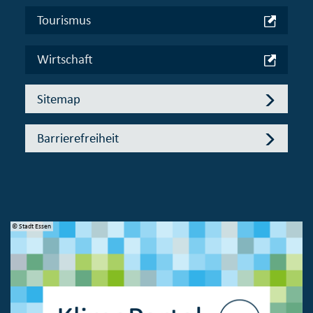
Tourismus
Wirtschaft
Sitemap
Barrierefreiheit
© Stadt Essen
© 