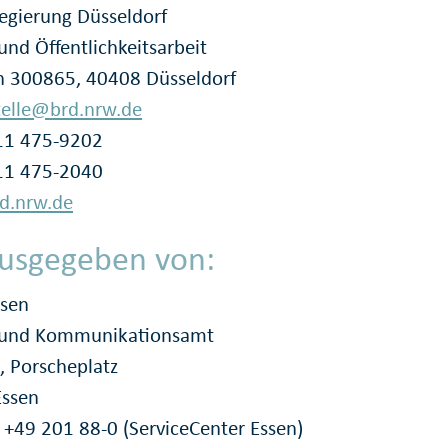
regierung Düsseldorf
und Öffentlichkeitsarbeit
h 300865, 40408 Düsseldorf
telle@brd.nrw.de
211 475-9202
11 475-2040
d.nrw.de
usgegeben von:
ssen
- und Kommunikationsamt
, Porscheplatz
Essen
: +49 201 88-0 (ServiceCenter Essen)