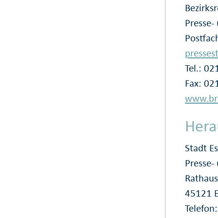
Bezirks
Presse- 
Postfac
presses
Tel.: 0
Fax: 02
www.br
Hera
Stadt E
Presse
Rathaus
45121 
Telefon