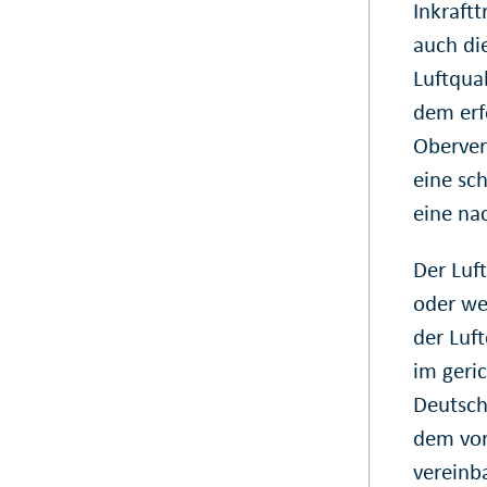
Inkraftt
auch di
Luftqual
dem erf
Oberver
eine sc
eine na
Der Luf
oder we
der Luf
im geri
Deutsch
dem vo
vereinba