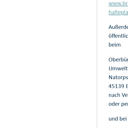
www.brd
haltepl
Außerde
öffentli
beim
Oberbür
Umwelt
Natorps
45139 
nach Ve
oder pe
und bei