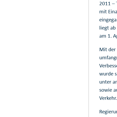
2011 – T
mit Ein
eingega
liegt ab
am 1. Ap
Mit der 
umfangr
Verbesse
wurde s
unter a
sowie a
Verkehr
Regieru