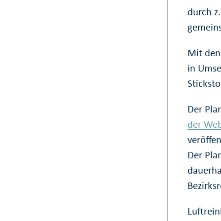
durch z
gemeins
Mit den
in Umse
Stickst
Der Plan
der Web
veröffe
Der Plan
dauerha
Bezirks
Luftrei