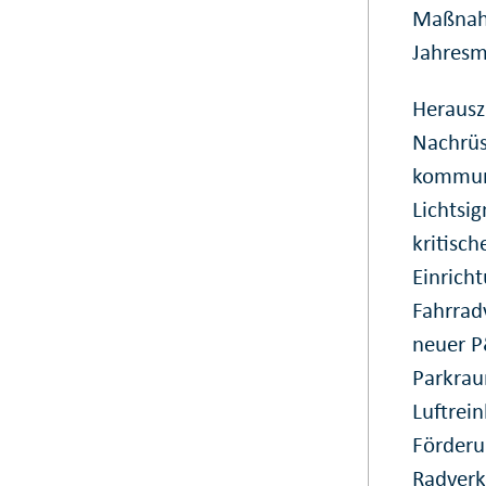
Maßnahm
Jahresm
Herausz
Nachrüs
kommuna
Lichtsi
kritisch
Einrich
Fahrrad
neuer P
Parkrau
Luftrei
Förderu
Radverk