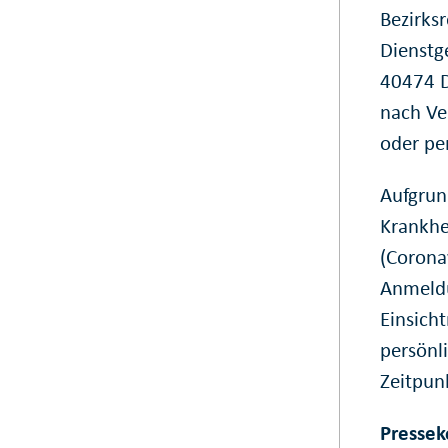
Bezirks
Dienstg
40474 D
nach Ve
oder pe
Aufgrun
Krankhe
(Corona
Anmeldu
Einsich
persönl
Zeitpun
Pressek