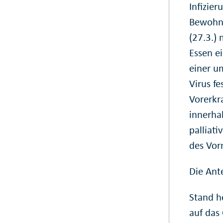
Infizie
Bewohne
(27.3.)
Essen e
einer u
Virus fe
Vorerkr
innerhal
palliat
des Vorm
Die Ant
Stand h
auf das