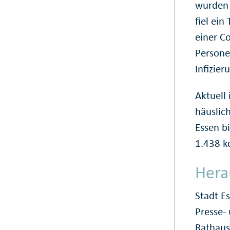
wurden 
fiel ein
einer C
Persone
Infizier
Aktuell
häuslic
Essen b
1.438 k
Hera
Stadt E
Presse
Rathaus