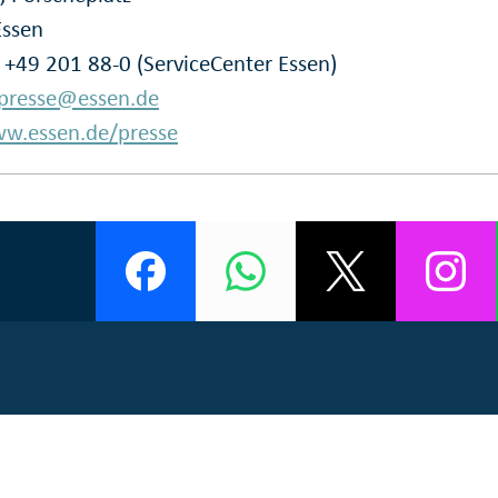
Essen
: +49 201 88-0 (ServiceCenter Essen)
presse@essen.de
w.essen.de/presse