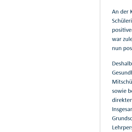
An der K
Schüler
positiv
war zul
nun pos
Deshalb
Gesundh
Mitschü
sowie b
direkte
Insgesa
Grundsc
Lehrper