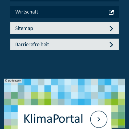
Wirtschaft
Sitemap
Barrierefreiheit
© Stadt Essen
© 