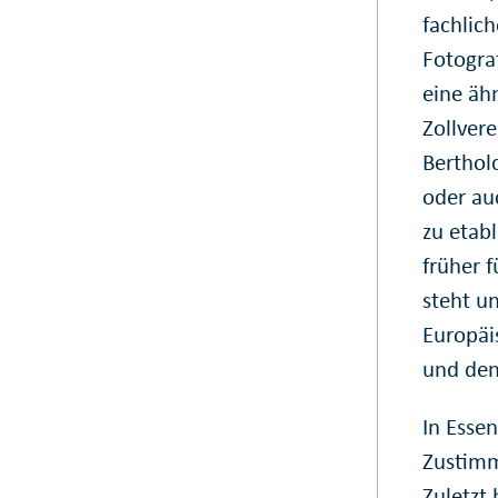
fachlic
Fotogra
eine äh
Zollver
Berthol
oder au
zu etabl
früher f
steht un
Europäi
und den
In Essen
Zustimm
Zuletzt 