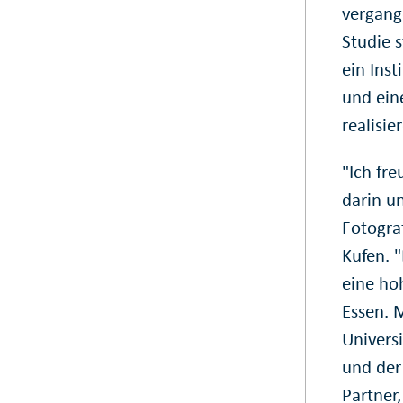
vergang
Studie s
ein Ins
und ein
realisie
"Ich fr
darin u
Fotogra
Kufen. "
eine ho
Essen. 
Univers
und der
Partner