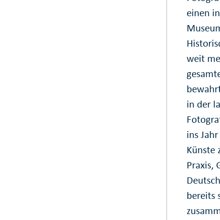
einen i
Museum
Histori
weit meh
gesamte
bewahrt
in der 
Fotogra
ins Jah
Künste 
Praxis, 
Deutsch
bereits 
zusamme