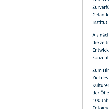
Zurverf
Gelände
Institu
Als näc
die zei
Entwickl
konzept
Zum Hin
Ziel des
Kulture
der Öff
100 Jahr
Fotogra