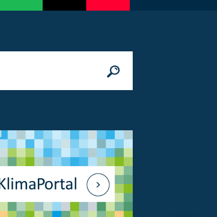
n
© Bundesministerium des Innern, für Bau 