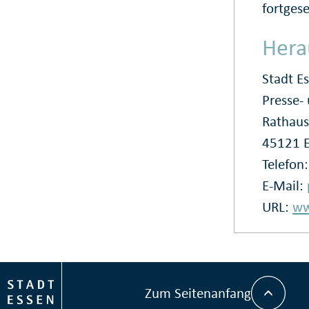
fortges
Hera
Stadt E
Presse
Rathaus
45121 
Telefon
E-Mail:
URL:
ww
Zum Seitenanfang