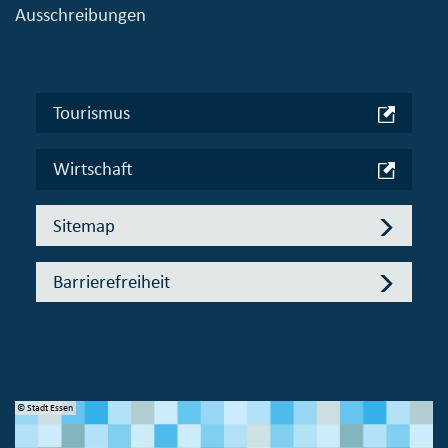
Ausschreibungen
Tourismus
Wirtschaft
Sitemap
Barrierefreiheit
© Stadt Essen
© 