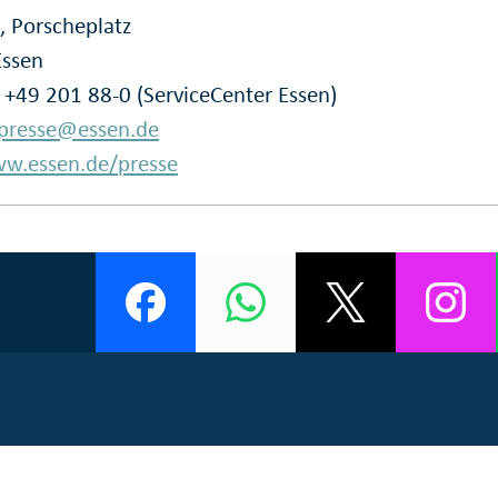
, Porscheplatz
Essen
: +49 201 88-0 (ServiceCenter Essen)
presse@essen.de
w.essen.de/presse