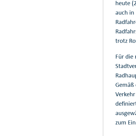
heute (
auch in
Radfahr
Radfahr
trotz Ro
Für die
Stadtve
Radhaup
Gemäß d
Verkehr
definie
ausgewä
zum Ein