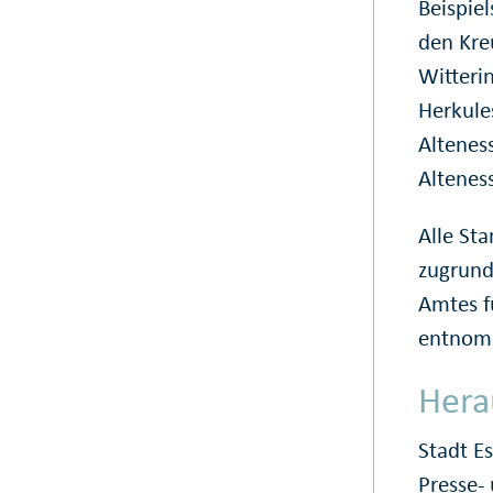
Beispie
den Kre
Witteri
Herkule
Alteness
Altenes
Alle Sta
zugrund
Amtes f
entnom
Hera
Stadt E
Presse