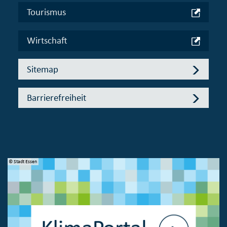
Tourismus
Wirtschaft
Sitemap
Barrierefreiheit
© Stadt Essen
© 