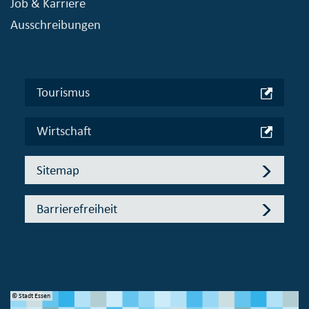
Job & Karriere
Ausschreibungen
Tourismus
Wirtschaft
Sitemap
Barrierefreiheit
© Stadt Essen
© 