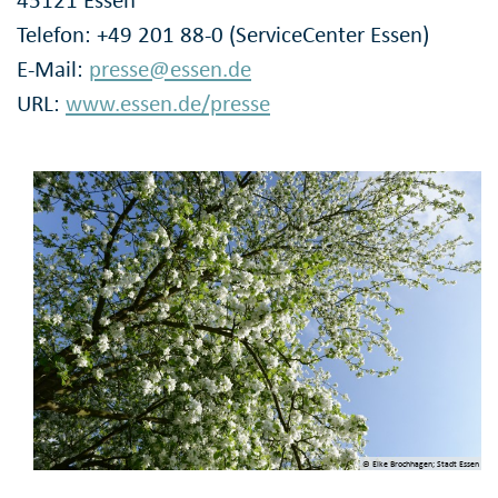
45121 Essen
Telefon: +49 201 88-0 (ServiceCenter Essen)
E-Mail:
presse@essen.de
URL:
www.essen.de/presse
© Elke Brochhagen; Stadt Essen