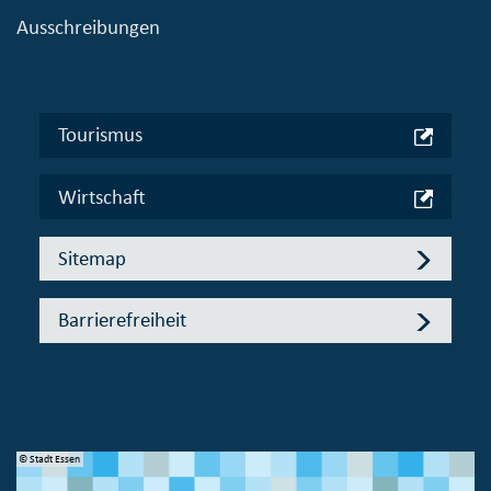
Ausschreibungen
Tourismus
Wirtschaft
Sitemap
Barrierefreiheit
© Stadt Essen
© 