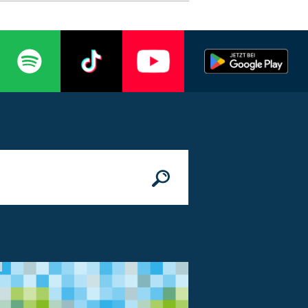
n
© Bundesministerium des Innern, für Bau 