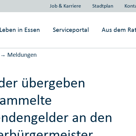
Job & Karriere
Stadtplan
Kont
Leben in
Essen
Serviceportal
Aus dem Ra
Meldungen
→
der übergeben
sammelte
ndengelder an den
rbürgermeister