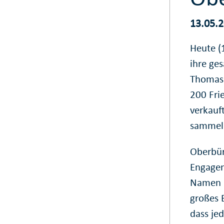
13.05.
Heute (
ihre ge
Thomas 
200 Fri
verkauf
sammel
Oberbür
Engagem
Namen d
großes 
dass jed