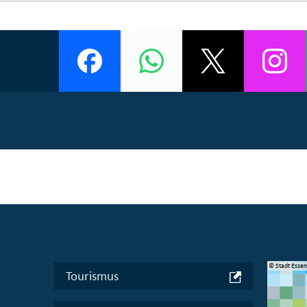
© Manifesta 16 Ruhr gGmbH
© Stadt Esse
Tourismus