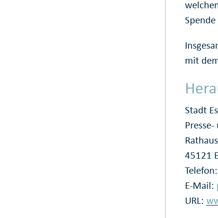
welchem
Spende 
Insgesa
mit dem
Hera
Stadt E
Presse
Rathaus
45121 
Telefon
E-Mail:
URL:
ww