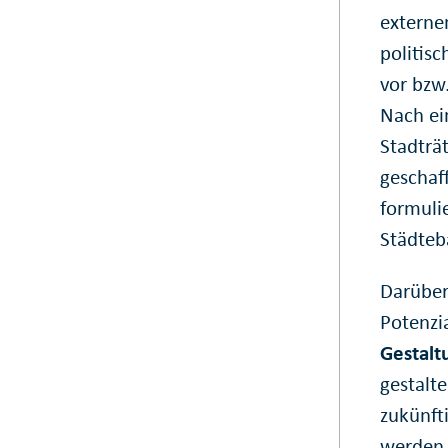
externe
politis
vor bzw
Nach ei
Stadträ
geschaf
formulie
Städteb
Darüber 
Potenzi
Gestal
gestalte
zukünft
werden