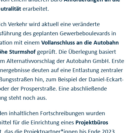
utralität
erarbeitet.
ich Verkehr wird aktuell eine veränderte
sführung des geplanten Gewerbeboulevards in
ation mit einem
Vollanschluss an die Autobahn
öhe Sturmshof
geprüft. Die Überlegung basiert
em Alternativvorschlag der Autobahn GmbH. Erste
nergebnisse deuten auf eine Entlastung zentraler
ßungsstraßen hin, zum Beispiel der Daniel-Eckart-
oder der Prosperstraße. Eine abschließende
ng steht noch aus.
en inhaltlichen Fortschreibungen wurden
ttel für die Einrichtung eines
Projektbüros
gt, das die Projektpartner*innen bis Ende 2023