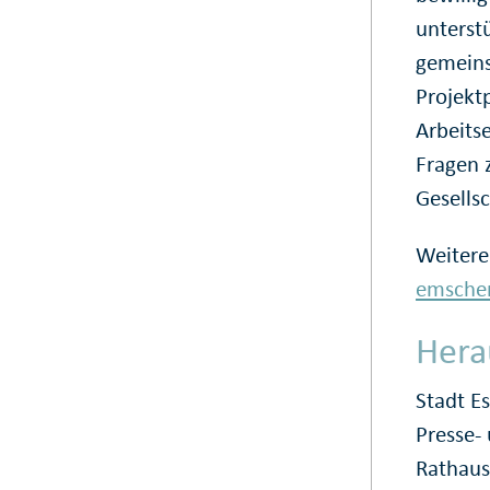
unterst
gemein
Projekt
Arbeits
Fragen 
Gesells
Weitere
emscher
Hera
Stadt E
Presse
Rathaus