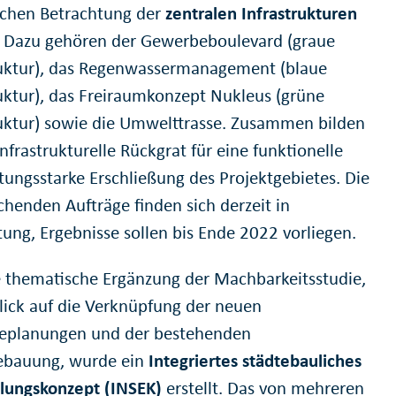
schen Betrachtung der
zentralen Infrastrukturen
t. Dazu gehören der Gewerbeboulevard (graue
ruktur), das Regenwassermanagement (blaue
ruktur), das Freiraumkonzept Nukleus (grüne
ruktur) sowie die Umwelttrasse. Zusammen bilden
infrastrukturelle Rückgrat für eine funktionelle
stungsstarke Erschließung des Projektgebietes. Die
chenden Aufträge finden sich derzeit in
tung, Ergebnisse sollen bis Ende 2022 vorliegen.
e thematische Ergänzung der Machbarkeitsstudie,
lick auf die Verknüpfung der neuen
eplanungen und der bestehenden
bauung, wurde ein
Integriertes städtebauliches
lungskonzept (INSEK)
erstellt. Das von mehreren