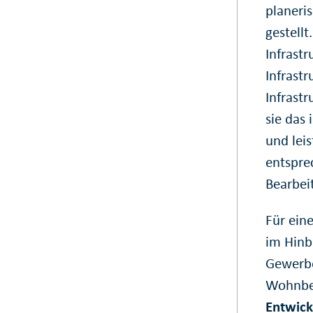
planeri
gestell
Infrast
Infrast
Infrast
sie das 
und lei
entspre
Bearbei
Für ein
im Hinb
Gewerb
Wohnbe
Entwick