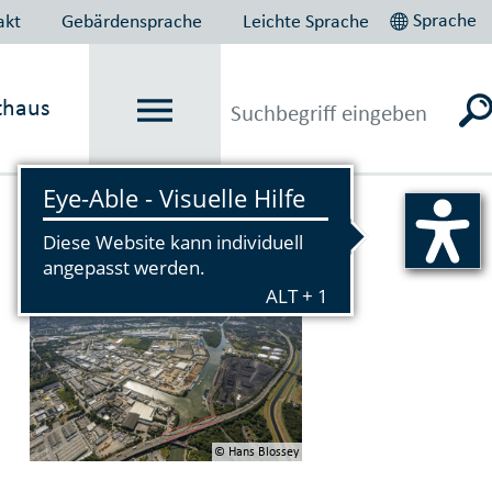
Sprache
akt
Gebärdensprache
Leichte Sprache
thaus
Vorlesen
© Hans Blossey