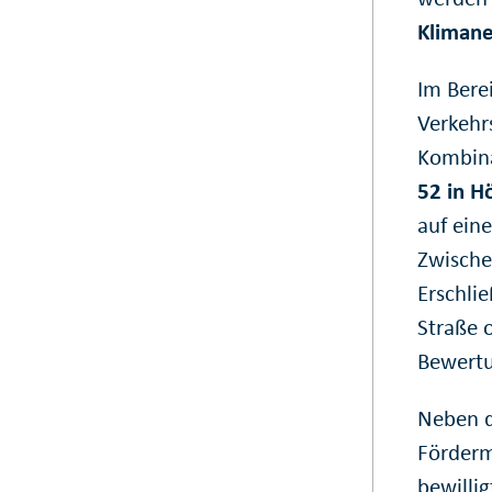
Klimane
Im Bere
Verkehr
Kombin
52 in H
auf ein
Zwische
Erschlie
Straße 
Bewertu
Neben d
Fördermi
bewilli