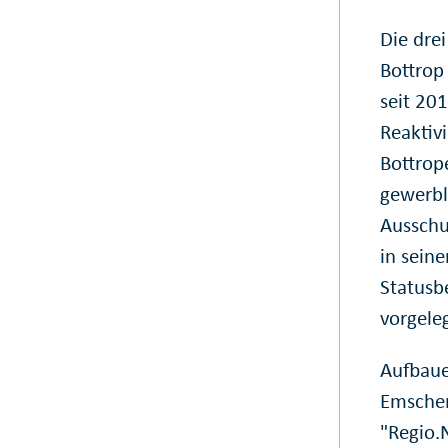
Die dre
Bottrop
seit 20
Reaktiv
Bottrop
gewerbl
Ausschu
in seine
Statusb
vorgeleg
Aufbaue
Emsche
"Regio.