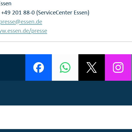
Essen
: +49 201 88-0 (ServiceCenter Essen)
presse@essen.de
w.essen.de/presse