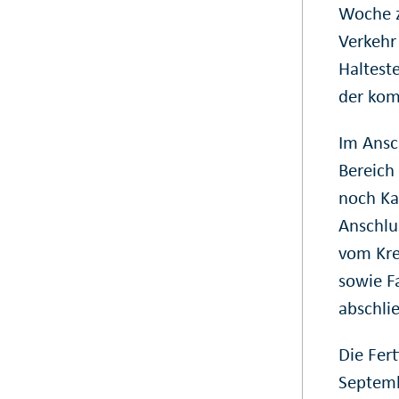
Woche z
Verkehr 
Haltest
der ko
Im Ansc
Bereich
noch Ka
Anschlu
vom Kre
sowie F
abschli
Die Fer
Septemb