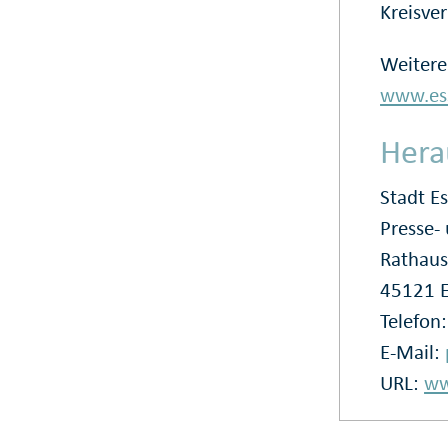
Kreisver
Weitere
www.ess
Hera
Stadt E
Presse
Rathaus
45121 
Telefon
E-Mail:
URL:
ww