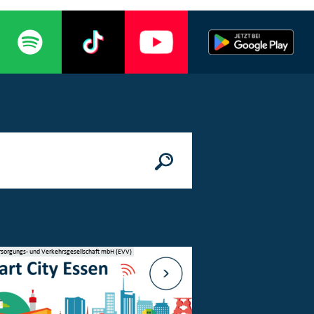
rsorgungs- und Verkehrsgesellschaft mbH (EVV)
© Stadt Essen, Presse- und Kommunikatio