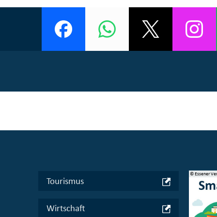
© Bundesministerium des Innern, für Bau und Heimat
© Essener Ve
Tourismus
Wirtschaft