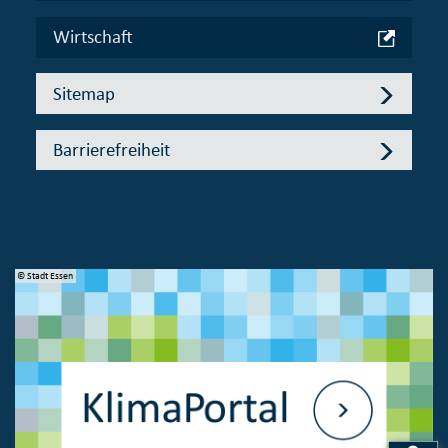
Wirtschaft
Sitemap
Barrierefreiheit
© Stadt Essen
© 