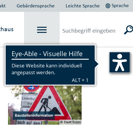
Sprache
akt
Gebärdensprache
Leichte Sprache
thaus
Vorlesen
© Stadt Essen