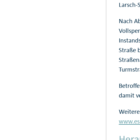
Larsch-S
Nach Ab
Vollspe
Instand
Straße 
Straßen
Turmstr
Betroff
damit v
Weitere
www.ess
Hera