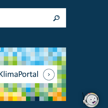
n
© Bundesministerium des Innern, für Bau 