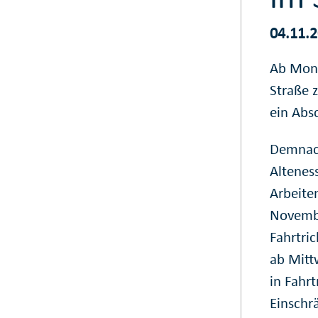
04.11.
Ab Mont
Straße 
ein Abs
Demnach
Altenes
Arbeite
Novembe
Fahrtri
ab Mitt
in Fahr
Einschr