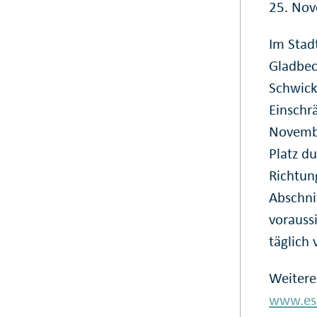
25. Nov
Im Stad
Gladbec
Schwick
Einschr
Novembe
Platz d
Richtun
Abschni
voraussi
täglich 
Weitere
www.ess