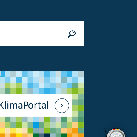
n
© Bundesministerium des Innern, für Bau 