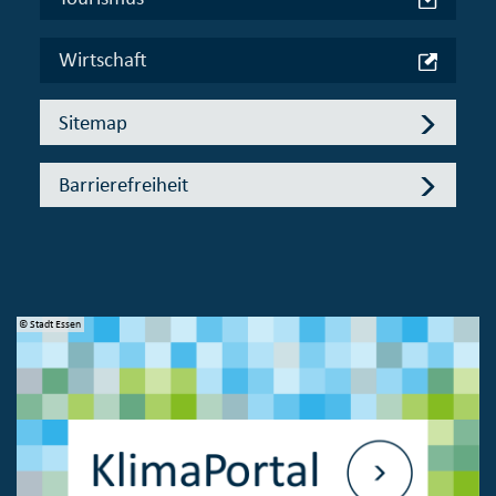
Wirtschaft
Sitemap
Barrierefreiheit
© Stadt Essen
© 