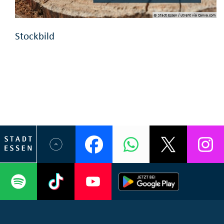
© Stadt Essen / utreht via Canva.com
Stockbild