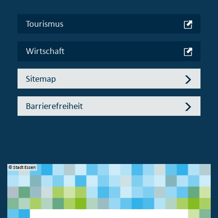
Tourismus
Wirtschaft
Sitemap
Barrierefreiheit
© Stadt Essen
© 