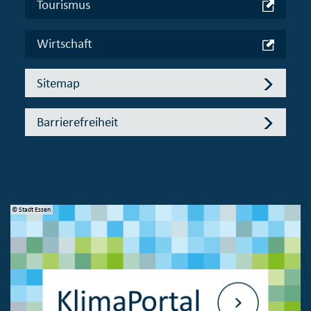
Tourismus
Wirtschaft
Sitemap
Barrierefreiheit
© Stadt Essen
© 