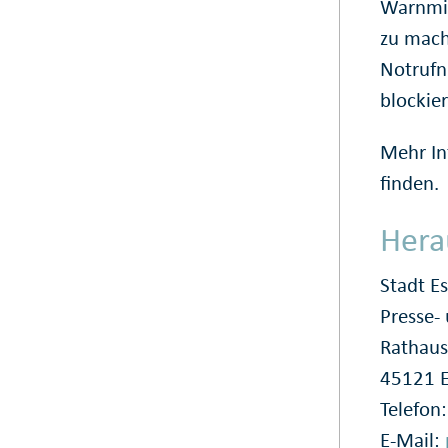
Warnmit
zu mach
Notrufn
blockie
Mehr In
finden.
Hera
Stadt E
Presse
Rathaus
45121 
Telefon
E-Mail: