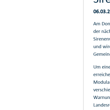
06.03.
Am Donn
der näc
Sirenen
und wir
Gemeind
Um eine
erreich
Modula
verschi
Warnung
Landesr