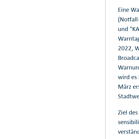
Eine Wa
(Notfal
und "K
Warntag
2022, W
Broadca
Warnung
wird es
März er
Stadtwe
Ziel des
sensibi
verstän