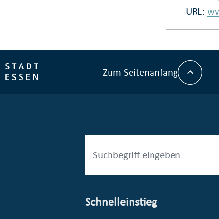
URL:
ww
Zum Seitenanfang
Schnelleinstieg
esellschaft mbH (EVV)
© Stadt Essen, Presse- und Kommunikationsamt