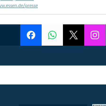
w.essen.de/presse
© Manifesta 16 Ruhr gGmbH
© Stadt Esse