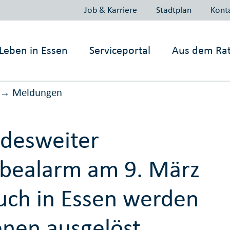
Job & Karriere
Stadtplan
Kont
Leben in
Essen
Serviceportal
Aus dem Ra
Meldungen
→
desweiter
bealarm am 9. März
uch in Essen werden
enen ausgelöst