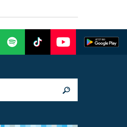
n
© Bundesministerium des Innern, für Bau 