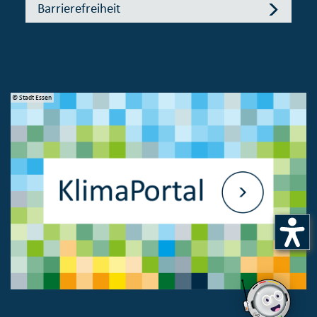
Barrierefreiheit
© Stadt Essen
© 