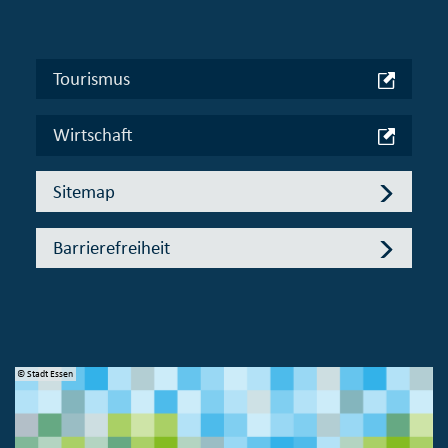
Tourismus
Wirtschaft
Sitemap
Barrierefreiheit
© Stadt Essen
© 