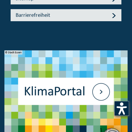
Barrierefreiheit
© Stadt Essen
© 