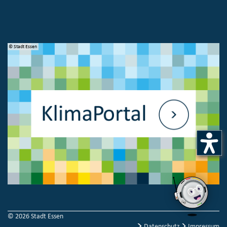
© Stadt Essen
© 
© 2026 Stadt Essen
Datenschutz
Impressum