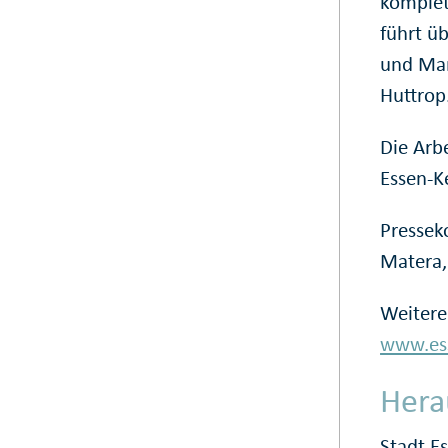
komplet
führt üb
und Mar
Huttrop
Die Arb
Essen-K
Pressek
Matera,
Weitere
www.ess
Hera
Stadt E