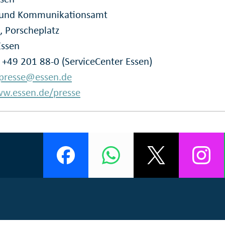
- und Kommunikationsamt
, Porscheplatz
Essen
: +49 201 88-0 (ServiceCenter Essen)
presse@essen.de
w.essen.de/presse