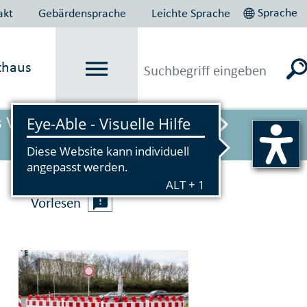
Sprache
akt
Gebärdensprache
Leichte Sprache
thaus
s Verbot gilt vorübergehend ab
Vorlesen