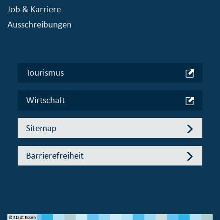
Job & Karriere
Ausschreibungen
Tourismus
Wirtschaft
Sitemap
Barrierefreiheit
© Stadt Essen
© 