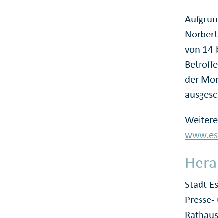
Aufgrun
Norbert
von 14 
Betroff
der Mor
ausgesch
Weitere
www.ess
Hera
Stadt E
Presse
Rathaus