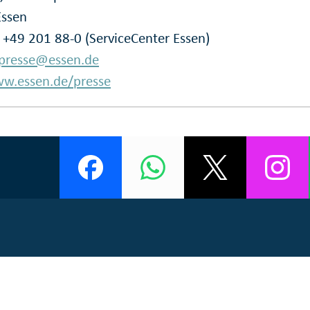
Essen
: +49 201 88-0 (ServiceCenter Essen)
presse@essen.de
w.essen.de/presse