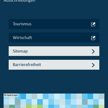
Ausschreibungen
Tourismus
Wirtschaft
Sitemap
Barrierefreiheit
© Stadt Essen
© 