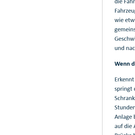
die Fah
Fahrzeu
wie etw
gemeins
Geschwi
und nac
Wenn di
Erkennt
springt
Schrank
Stunden
Anlage 
auf die