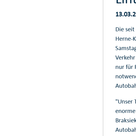
13.03.
Die sei
Herne-K
Samstag
Verkehr 
nur für
notwend
Autobah
"Unser 
enorme 
Braksie
Autobah