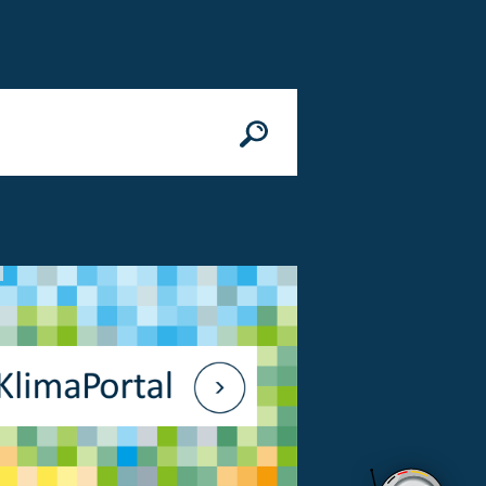
n
© Bundesministerium des Innern, für Bau 