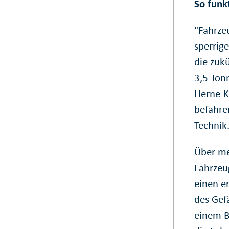
So funk
"Fahrze
sperrig
die zukü
3,5 Ton
Herne-K
befahre
Technik
Über me
Fahrzeu
einen e
des Gef
einem B