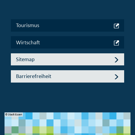
Tourismus
Wirtschaft
Sitemap
Barrierefreiheit
© Stadt Essen
© 