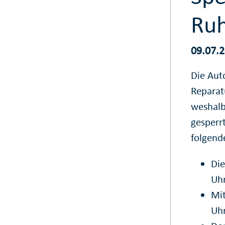
Ruh
09.07.
Die Au
Reparat
weshalb
gesperr
folgend
Die
Uh
Mit
Uh