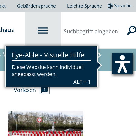
Sprache
akt
Gebärdensprache
Leichte Sprache
thaus
s Verbot gilt vorübergehend ab
Vorlesen