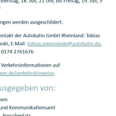
nerstag, 18. Juli, 21 Uhr, bis Freitag, 19. Juli, 5
r
ngen werden ausgeschildert.
ontakt der Autobahn GmbH Rheinland: Tobias
ski, E-Mail:
tobias.zoporowski@autobahn.de
,
: 0174 2761676
 Verkehrsinformationen auf
en.de/verkehrshinweise
.
usgegeben von:
ssen
- und Kommunikationsamt
, Porscheplatz