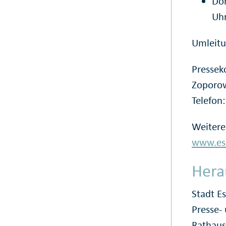
Don
Uh
Umleitu
Pressek
Zoporow
Telefon
Weitere
www.ess
Hera
Stadt E
Presse
Rathaus