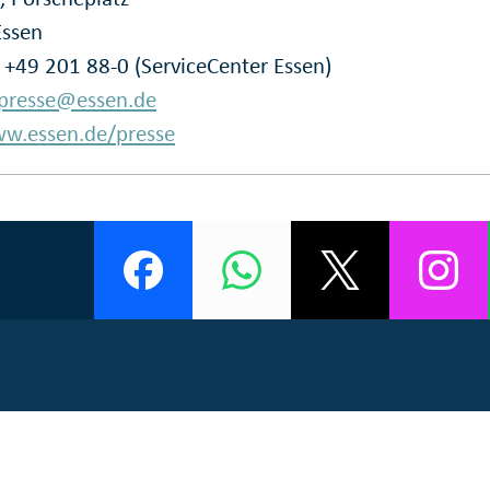
Essen
: +49 201 88-0 (ServiceCenter Essen)
presse@essen.de
w.essen.de/presse