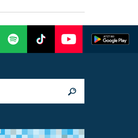
n
© Bundesministerium des Innern, für Bau 