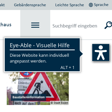
Sprache
akt
Gebärdensprache
Leichte Sprache
thaus
Vorlesen
© Stadt Essen