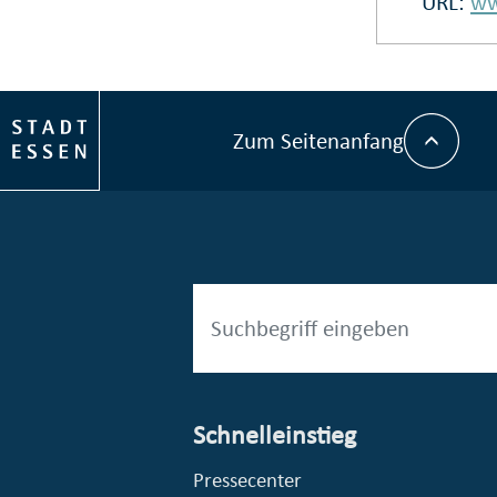
URL:
ww
Zum Seitenanfang
Schnelleinstieg
esellschaft mbH (EVV)
© Stadt Essen, Presse- und Kommunikationsamt
Pressecenter