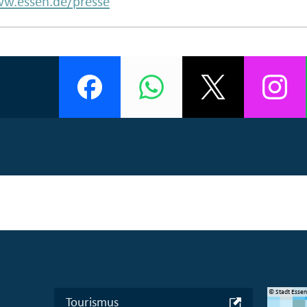
w.essen.de/presse
© Manifesta 16 Ruhr gGmbH
© Stadt Esse
Tourismus