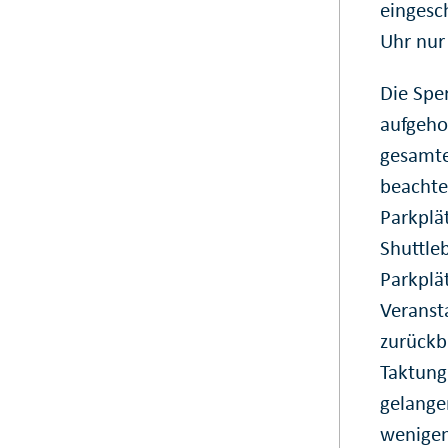
eingesc
Uhr nur
Die Spe
aufgeho
gesamte
beachte
Parkplä
Shuttle
Parkplä
Veranst
zurückb
Taktung
gelange
wenigen