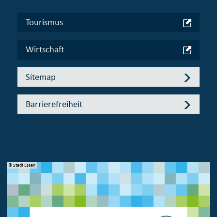
Tourismus
Wirtschaft
Sitemap
Barrierefreiheit
© Stadt Essen
© 