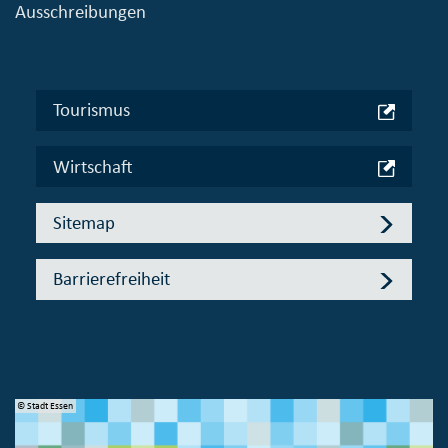
Ausschreibungen
Tourismus
Wirtschaft
Sitemap
Barrierefreiheit
© Stadt Essen
© 