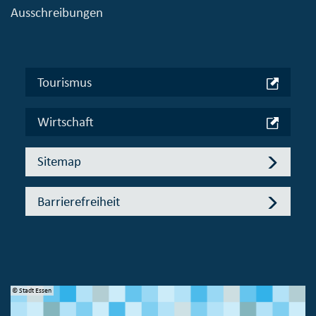
Ausschreibungen
Tourismus
Wirtschaft
Sitemap
Barrierefreiheit
© Bundesministerium des Innern, für Bau und Heimat
© 