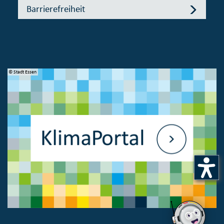
Barrierefreiheit
© Stadt Essen
© 