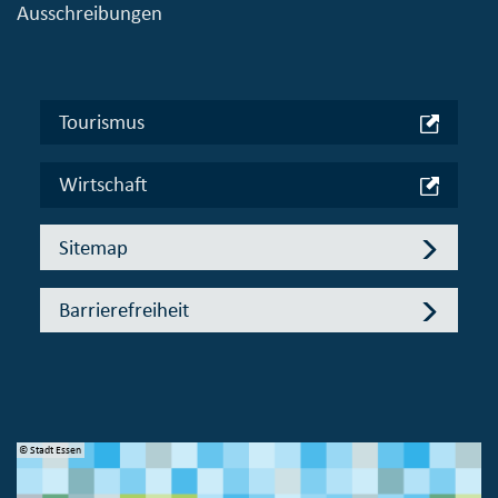
Ausschreibungen
Tourismus
Wirtschaft
Sitemap
Barrierefreiheit
© Stadt Essen
© 