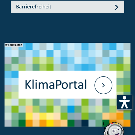
Barrierefreiheit
© Stadt Essen
© 