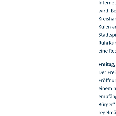
Interne
wird. B
Kreisha
Kufen a
Stadtspi
RuhrKun
eine Re
Freitag,
Der Fre
Eröffnu
einem m
empfäng
Bürger*
regelmä