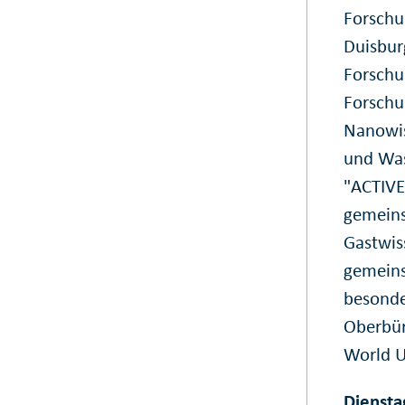
Forschu
Duisbur
Forschu
Forschu
Nanowis
und Was
"ACTIVE
gemein
Gastwis
gemeins
besonde
Oberbür
World U
Dienstag