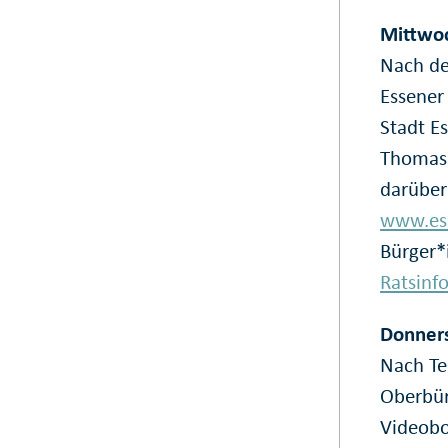
Mittwoc
Nach de
Essener
Stadt E
Thomas 
darüber
www.ess
Bürger*
Ratsinf
Donners
Nach Te
Oberbür
Videobo