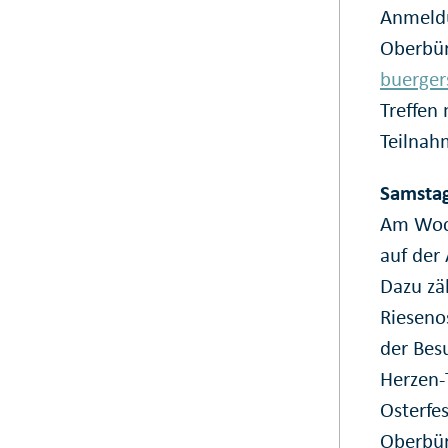
Anmeldu
Oberbür
buerge
Treffen 
Teilnahm
Samstag
Am Woch
auf der
Dazu zä
Rieseno
der Bes
Herzen-
Osterfes
Oberbür