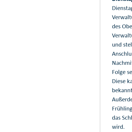
Diensta
Verwalt
des Ober
Verwalt
und ste
Anschlu
Nachmit
Folge se
Diese k
bekannt
Außerde
Frühlin
das Sch
wird.