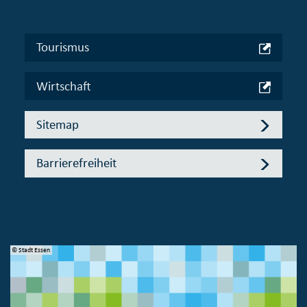
Tourismus
Wirtschaft
Sitemap
Barrierefreiheit
© Stadt Essen
© 