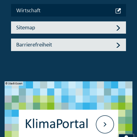
Wirtschaft
Sitemap
Barrierefreiheit
© Stadt Essen
© 