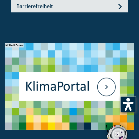
Barrierefreiheit
© Stadt Essen
© 