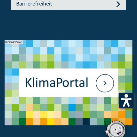
Barrierefreiheit
© Stadt Essen
© 