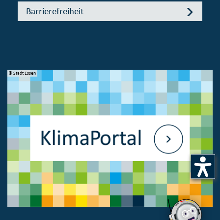
Barrierefreiheit
© Stadt Essen
© 