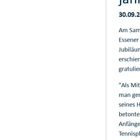
30.09.
Am Sams
Essener 
Jubiläu
erschie
gratulie
"Als Mi
man gem
seines 
betonte
Anfänge
Tennisp