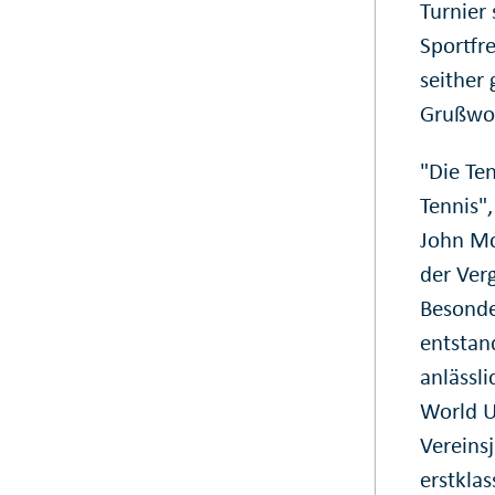
Turnier 
Sportfr
seither
Grußwor
"Die Ten
Tennis"
John Mc
der Ver
Besonde
entstan
anlässl
World U
Vereins
erstkla