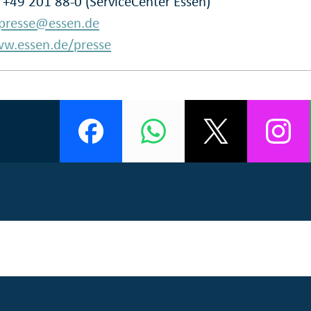
: +49 201 88-0 (ServiceCenter Essen)
presse@essen.de
w.essen.de/presse