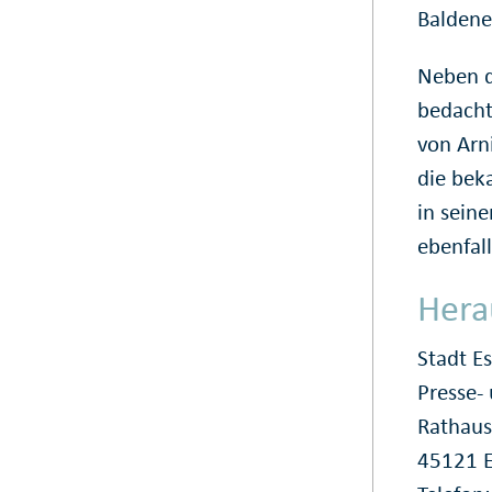
Baldene
Neben d
bedacht
von Arn
die bek
in sein
ebenfal
Hera
Stadt E
Presse
Rathaus
45121 