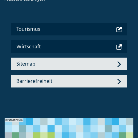
Tourismus
Wirtschaft
Sitemap
Barrierefreiheit
© Stadt Essen
© 