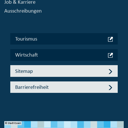
Job & Karriere
Ausschreibungen
Tourismus
Wirtschaft
Sitemap
Barrierefreiheit
© Stadt Essen
© 