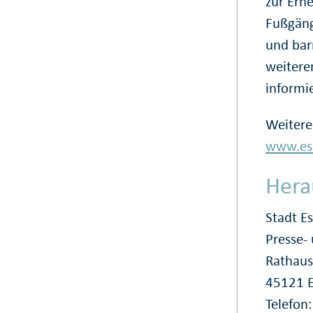
zur Ern
Fußgäng
und barr
weitere
informie
Weitere
www.ess
Hera
Stadt E
Presse
Rathaus
45121 
Telefon