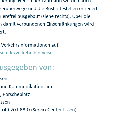
euerung. Neben der Fahrbahn werden auch
erüberwege und die Bushaltestellen erneuert
ierefrei ausgebaut (siehe rechts). Über die
n damit verbundenen Einschränkungen wird
rt.
 Verkehrsinformationen auf
en.de/verkehrshinweise
.
usgegeben von:
ssen
- und Kommunikationsamt
, Porscheplatz
Essen
: +49 201 88-0 (ServiceCenter Essen)