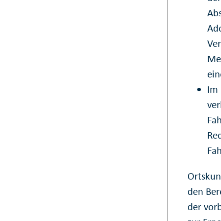
Abs
Ado
Ver
Mei
ein
Im
ver
Fah
Red
Fah
Ortskun
den Ber
der vor